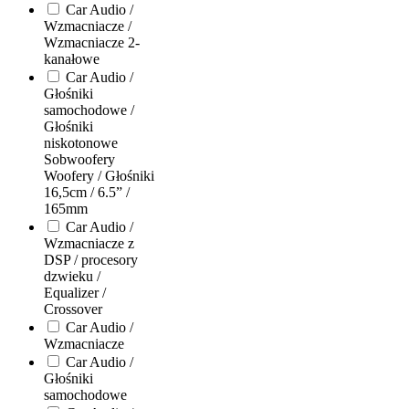
Car Audio /
Wzmacniacze /
Wzmacniacze 2-
kanałowe
Car Audio /
Głośniki
samochodowe /
Głośniki
niskotonowe
Sobwoofery
Woofery / Głośniki
16,5cm / 6.5” /
165mm
Car Audio /
Wzmacniacze z
DSP / procesory
dzwieku /
Equalizer /
Crossover
Car Audio /
Wzmacniacze
Car Audio /
Głośniki
samochodowe