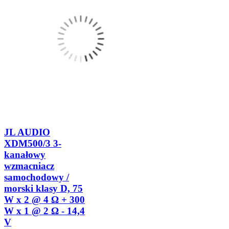
JL AUDIO
XDM500/3 3-
kanałowy
wzmacniacz
samochodowy /
morski klasy D, 75
W x 2 @ 4 Ω + 300
W x 1 @ 2 Ω - 14,4
V