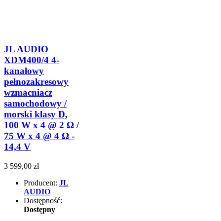
JL AUDIO
XDM400/4 4-
kanałowy
pełnozakresowy
wzmacniacz
samochodowy /
morski klasy D,
100 W x 4 @ 2 Ω /
75 W x 4 @ 4 Ω -
14,4 V
3 599,00 zł
Producent:
JL
AUDIO
Dostępność:
Dostępny