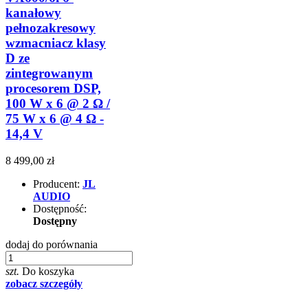
kanałowy
pełnozakresowy
wzmacniacz klasy
D ze
zintegrowanym
procesorem DSP,
100 W x 6 @ 2 Ω /
75 W x 6 @ 4 Ω -
14,4 V
8 499,00 zł
Producent:
JL
AUDIO
Dostępność:
Dostępny
dodaj do porównania
szt.
Do koszyka
zobacz szczegóły