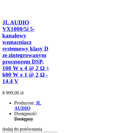
JL AUDIO
VX1000/5i 5-
kanałowy
wzmacniacz
systemowy klasy D
ze zintegrowanym
procesorem DSP,
100 W x 4 @ 2 Ω +
600 W x 1 @ 2 Ω -
14,4 V
8 999,00 zł
Producent:
JL
AUDIO
Dostępność:
Dostępny
dodaj do porównania