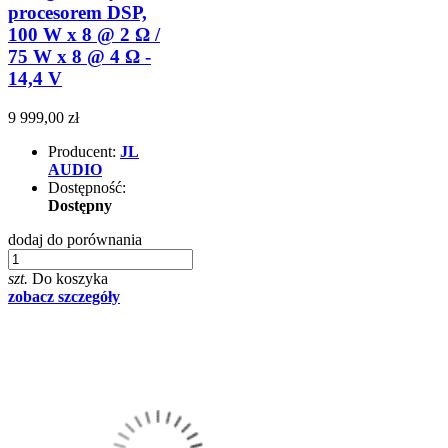
procesorem DSP,
100 W x 8 @ 2 Ω /
75 W x 8 @ 4 Ω -
14,4 V
9 999,00 zł
Producent:
JL
AUDIO
Dostępność:
Dostępny
dodaj do porównania
szt.
Do koszyka
zobacz szczegóły