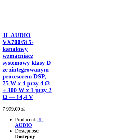
JL AUDIO
VX700/5i 5-
kanałowy
wzmacniacz
systemowy klasy D
ze zintegrowanym
procesorem DSP,
75 W x 4 przy 4 Ω
+ 300 W x 1 przy 2
Ω — 14,4 V
7 999,00 zł
Producent:
JL
AUDIO
Dostępność:
Dostępny