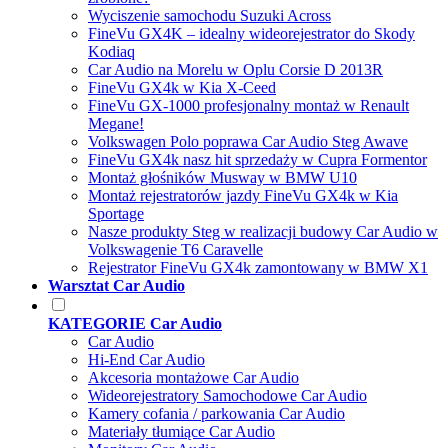
Wyciszenie samochodu Suzuki Across
FineVu GX4K – idealny wideorejestrator do Skody
Kodiaq
Car Audio na Morelu w Oplu Corsie D 2013R
FineVu GX4k w Kia X-Ceed
FineVu GX-1000 profesjonalny montaż w Renault
Megane!
Volkswagen Polo poprawa Car Audio Steg Awave
FineVu GX4k nasz hit sprzedaży w Cupra Formentor
Montaż głośników Musway w BMW U10
Montaż rejestratorów jazdy FineVu GX4k w Kia
Sportage
Nasze produkty Steg w realizacji budowy Car Audio w
Volkswagenie T6 Caravelle
Rejestrator FineVu GX4k zamontowany w BMW X1
Warsztat Car Audio
KATEGORIE Car Audio
Car Audio
Hi-End Car Audio
Akcesoria montażowe Car Audio
Wideorejestratory Samochodowe Car Audio
Kamery cofania / parkowania Car Audio
Materiały tłumiące Car Audio