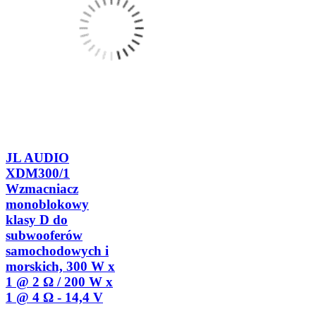
JL AUDIO
XDM300/1
Wzmacniacz
monoblokowy
klasy D do
subwooferów
samochodowych i
morskich, 300 W x
1 @ 2 Ω / 200 W x
1 @ 4 Ω - 14,4 V