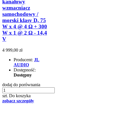
kanałowy
wzmacniacz
samochodowy /
morski klasy D, 75
W x 4 @ 4 Ω + 300
W x 1 @ 2 Ω - 14,4
V
4 999,00 zł
Producent:
JL
AUDIO
Dostępność:
Dostępny
dodaj do porównania
szt.
Do koszyka
zobacz szczegóły