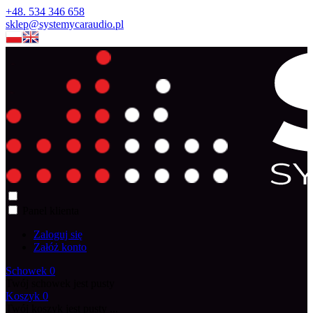
+48. 534 346 658
sklep@systemycaraudio.pl
Panel klienta
Zaloguj się
Załóż konto
Schowek
0
Twój schowek jest pusty
Koszyk
0
Twój koszyk jest pusty ...