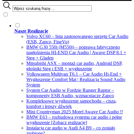
Nasze Realizacje
Volvo XC60 – lista zastosowanego sprzętu Car Audio
(ESB, Zapco, FineVu)
BMW G30 550i (M550i) – poprawa fabrycznego
nagłośnienia HI-END Car Audio | Awave DSP 8.1 +
Steg + Gladen
Mitsubishi ASX – montaż car audio, Android DSP,
głośniki Steg i ESB + wygłuszenie
Volkswagen Multivan T6.1 – Car Audio Hi-End +
Wygłuszenie Comfort Mat | Realizacja Sound Audio
System
System Car Audio w Fordzie Ranger Raptor –
komponenty ESB Audio, wzmacniacze Zapco
Kompleksowe wygłuszenie samochodu – cisza,
komfort i lepszy dźwięk
Mini Countryman 2025 Morel Awave Car Audio !!
BMW E63 – rozbudowa systemu car audio i pełne
wygłuszenie [Zobacz realizację]
Instalacja car audio w Audi A4 B9 – co zostało
zrobione?