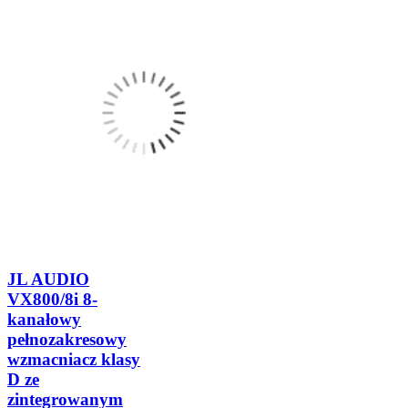
JL AUDIO
VX800/8i 8-
kanałowy
pełnozakresowy
wzmacniacz klasy
D ze
zintegrowanym