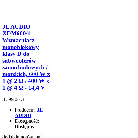
JL AUDIO
XDM600/1
Wzmacniacz
monoblokowy
klasy D do
subwooferów
samochodowych /
morskich, 600 W x
1 @ 2 Ω / 400 W x
1 @ 4 Ω - 14,4 V
3 399,00 zł
Producent:
JL
AUDIO
Dostępność:
Dostępny
dodaj do porównania