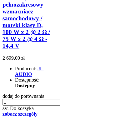
pełnozakresowy
wzmacniacz
samochodowy /
morski klasy D,
100 W x 2 @ 2 Ω /
75 W x 2 @ 4 Ω -
14,4 V
2 699,00 zł
Producent:
JL
AUDIO
Dostępność:
Dostępny
dodaj do porównania
szt.
Do koszyka
zobacz szczegóły