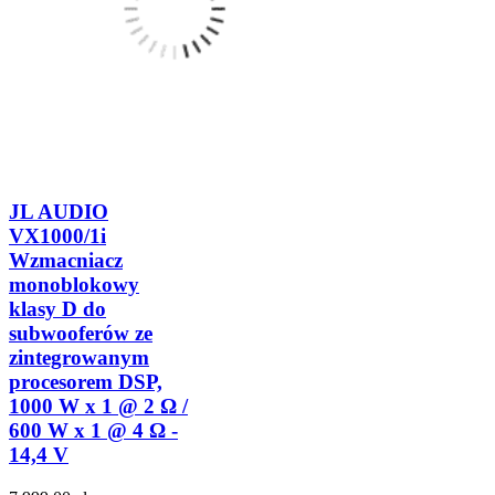
JL AUDIO
VX1000/1i
Wzmacniacz
monoblokowy
klasy D do
subwooferów ze
zintegrowanym
procesorem DSP,
1000 W x 1 @ 2 Ω /
600 W x 1 @ 4 Ω -
14,4 V