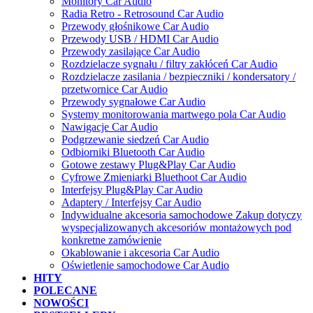
Monitory Car Audio
Radia Retro - Retrosound Car Audio
Przewody głośnikowe Car Audio
Przewody USB / HDMI Car Audio
Przewody zasilające Car Audio
Rozdzielacze sygnału / filtry zakłóceń Car Audio
Rozdzielacze zasilania / bezpieczniki / kondersatory /
przetwornice Car Audio
Przewody sygnałowe Car Audio
Systemy monitorowania martwego pola Car Audio
Nawigacje Car Audio
Podgrzewanie siedzeń Car Audio
Odbiorniki Bluetooth Car Audio
Gotowe zestawy Plug&Play Car Audio
Cyfrowe Zmieniarki Bluethoot Car Audio
Interfejsy Plug&Play Car Audio
Adaptery / Interfejsy Car Audio
Indywidualne akcesoria samochodowe Zakup dotyczy
wyspecjalizowanych akcesoriów montażowych pod
konkretne zamówienie
Okablowanie i akcesoria Car Audio
Oświetlenie samochodowe Car Audio
HITY
POLECANE
NOWOŚCI