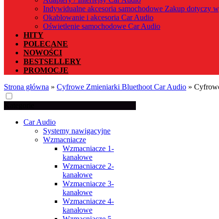
Indywidualne akcesoria samochodowe Zakup dotyczy w
Okablowanie i akcesoria Car Audio
Oświetlenie samochodowe Car Audio
HITY
POLECANE
NOWOŚCI
BESTSELLERY
PROMOCJE
Strona główna
»
Cyfrowe Zmieniarki Bluethoot Car Audio
»
Cyfrowe
Kategorie
Car Audio
Systemy nawigacyjne
Wzmacniacze
Wzmacniacze 1-
kanałowe
Wzmacniacze 2-
kanałowe
Wzmacniacze 3-
kanałowe
Wzmacniacze 4-
kanałowe
Wzmacniacze 5-