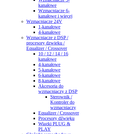
kanałowe
Wzmacniacze 6-
kanałowe i więcej
Wzmacniacze 24V
1-kanałowe
4-kanałowe
Wzmacniacze z DSP /
procesory dzwieku /
Equalizer / Crossover
10 / 12 / 14 / 16
kanałowe
4-kanałowe
5-kanałowe
6-kanałowe
8-kanałowe
Akcesoria do
wzmacniaczy z DSP
Sterownik /
Kontroler do
wzmacniaczy
Equalizer / Crossover
Procesory dźwięku
Wiązki PLUG &
PLAY