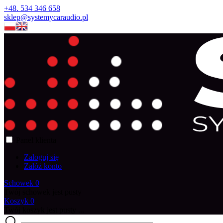
+48. 534 346 658
sklep@systemycaraudio.pl
Panel klienta
Zaloguj się
Załóż konto
Schowek
0
Twój schowek jest pusty
Koszyk
0
Twój koszyk jest pusty ...