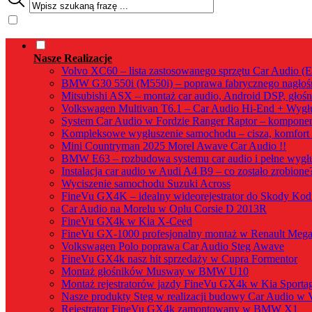
Nasze Realizacje
Volvo XC60 – lista zastosowanego sprzętu Car Audio (
BMW G30 550i (M550i) – poprawa fabrycznego nagłośn
Mitsubishi ASX – montaż car audio, Android DSP, głośn
Volkswagen Multivan T6.1 – Car Audio Hi-End + Wygłu
System Car Audio w Fordzie Ranger Raptor – kompone
Kompleksowe wygłuszenie samochodu – cisza, komfort 
Mini Countryman 2025 Morel Awave Car Audio !!
BMW E63 – rozbudowa systemu car audio i pełne wygłus
Instalacja car audio w Audi A4 B9 – co zostało zrobione
Wyciszenie samochodu Suzuki Across
FineVu GX4K – idealny wideorejestrator do Skody Kod
Car Audio na Morelu w Oplu Corsie D 2013R
FineVu GX4k w Kia X-Ceed
FineVu GX-1000 profesjonalny montaż w Renault Mega
Volkswagen Polo poprawa Car Audio Steg Awave
FineVu GX4k nasz hit sprzedaży w Cupra Formentor
Montaż głośników Musway w BMW U10
Montaż rejestratorów jazdy FineVu GX4k w Kia Sporta
Nasze produkty Steg w realizacji budowy Car Audio w 
Rejestrator FineVu GX4k zamontowany w BMW X1