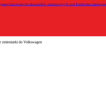
yspecjalizowanych akcesoriów montażowych pod konkretne zamówie
 zmieniarki do Volkswagen