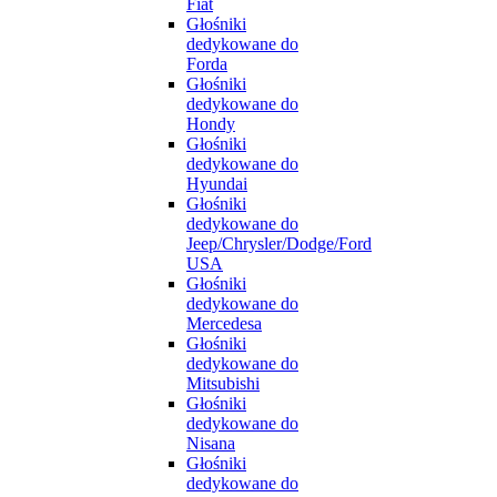
Fiat
Głośniki
dedykowane do
Forda
Głośniki
dedykowane do
Hondy
Głośniki
dedykowane do
Hyundai
Głośniki
dedykowane do
Jeep/Chrysler/Dodge/Ford
USA
Głośniki
dedykowane do
Mercedesa
Głośniki
dedykowane do
Mitsubishi
Głośniki
dedykowane do
Nisana
Głośniki
dedykowane do