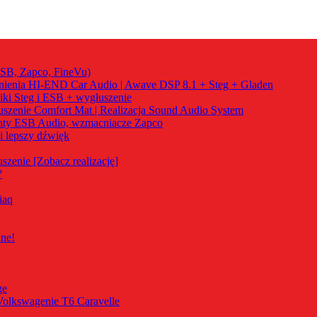
ESB, Zapco, FineVu)
ienia HI-END Car Audio | Awave DSP 8.1 + Steg + Gladen
iki Steg i ESB + wygłuszenie
szenie Comfort Mat | Realizacja Sound Audio System
nty ESB Audio, wzmacniacze Zapco
i lepszy dźwięk
zenie [Zobacz realizację]
?
iaq
ne!
ge
Volkswagenie T6 Caravelle