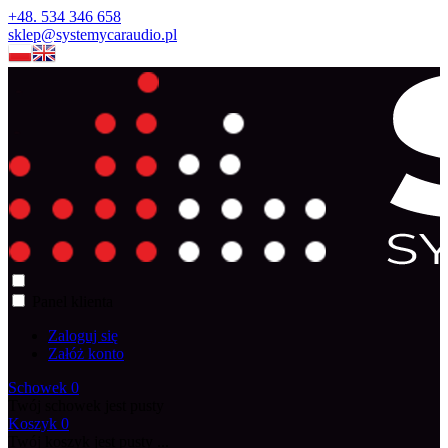
+48. 534 346 658
sklep@systemycaraudio.pl
Panel klienta
Zaloguj się
Załóż konto
Schowek
0
Twój schowek jest pusty
Koszyk
0
Twój koszyk jest pusty ...