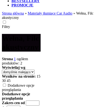
BESTSELLERY
PROMOCJE
Strona główna
»
Materiały tłumiące Car Audio
»
Wełna, Filc
akustyczny
Filtry
Wełna, Filc
akustyczny
Strona
1
ogółem
produktów: 2
Wyświetlaj wg
Wyników na stronie:
15
30
45
Dodatkowe opcje
przeglądania
Dodatkowe opcje
przeglądania
Zakres cen od