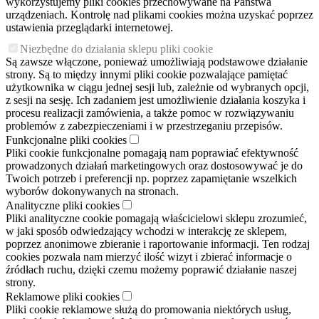
wykorzystujemy pliki cookies przechowywane na Państwa
urządzeniach. Kontrolę nad plikami cookies można uzyskać poprzez
ustawienia przeglądarki internetowej.
Niezbędne do działania sklepu pliki cookie
Są zawsze włączone, ponieważ umożliwiają podstawowe działanie
strony. Są to między innymi pliki cookie pozwalające pamiętać
użytkownika w ciągu jednej sesji lub, zależnie od wybranych opcji,
z sesji na sesję. Ich zadaniem jest umożliwienie działania koszyka i
procesu realizacji zamówienia, a także pomoc w rozwiązywaniu
problemów z zabezpieczeniami i w przestrzeganiu przepisów.
Funkcjonalne pliki cookies
Pliki cookie funkcjonalne pomagają nam poprawiać efektywność
prowadzonych działań marketingowych oraz dostosowywać je do
Twoich potrzeb i preferencji np. poprzez zapamiętanie wszelkich
wyborów dokonywanych na stronach.
Analityczne pliki cookies
Pliki analityczne cookie pomagają właścicielowi sklepu zrozumieć,
w jaki sposób odwiedzający wchodzi w interakcję ze sklepem,
poprzez anonimowe zbieranie i raportowanie informacji. Ten rodzaj
cookies pozwala nam mierzyć ilość wizyt i zbierać informacje o
źródłach ruchu, dzięki czemu możemy poprawić działanie naszej
strony.
Reklamowe pliki cookies
Pliki cookie reklamowe służą do promowania niektórych usług,