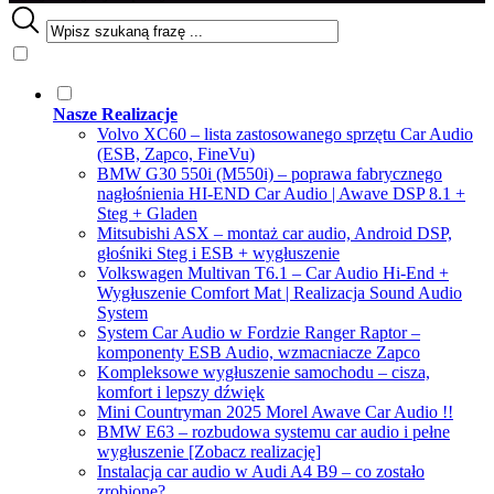
Nasze Realizacje
Volvo XC60 – lista zastosowanego sprzętu Car Audio
(ESB, Zapco, FineVu)
BMW G30 550i (M550i) – poprawa fabrycznego
nagłośnienia HI-END Car Audio | Awave DSP 8.1 +
Steg + Gladen
Mitsubishi ASX – montaż car audio, Android DSP,
głośniki Steg i ESB + wygłuszenie
Volkswagen Multivan T6.1 – Car Audio Hi-End +
Wygłuszenie Comfort Mat | Realizacja Sound Audio
System
System Car Audio w Fordzie Ranger Raptor –
komponenty ESB Audio, wzmacniacze Zapco
Kompleksowe wygłuszenie samochodu – cisza,
komfort i lepszy dźwięk
Mini Countryman 2025 Morel Awave Car Audio !!
BMW E63 – rozbudowa systemu car audio i pełne
wygłuszenie [Zobacz realizację]
Instalacja car audio w Audi A4 B9 – co zostało
zrobione?