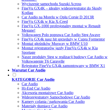
Wyciszenie samochodu Suzuki Across
FineVu GX4K – idealny wideorejestrator do Skody
Kodiaq
Car Audio na Morelu w Oplu Corsie D 2013R
FineVu GX4k w Kia X-Ceed
FineVu GX-1000 profesjonalny montaż w Renault
Megane!
Volkswagen Polo poprawa Car Audio Steg Awave
FineVu GX4k nasz hit sprzedaży w Cupra Formentor
Montaż głośników Musway w BMW U10
Montaż rejestratorów jazdy FineVu GX4k w Kia
Sportage
Nasze produkty Steg w realizacji budowy Car Audio w
Volkswagenie T6 Caravelle
Rejestrator FineVu GX4k zamontowany w BMW X1
Warsztat Car Audio
KATEGORIE Car Audio
Car Audio
Hi-End Car Audio
Akcesoria montażowe Car Audio
Wideorejestratory Samochodowe Car Audio
Kamery cofania / parkowania Car Audio
Materiały tłumiące Car Audio