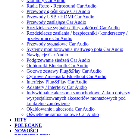
Monitory Car Audio
Radia Retro - Retrosound Car Audio
Przewody głośnikowe Car Audio
Przewody USB / HDMI Car Audio
Przewody zasilające Car Audio
Rozdzielacze sygnału / filtry zakłóceń Car Audio
Rozdzielacze zasilania / bezpieczniki / kondersatory /
przetwornice Car Audio
Przewody sygnałowe Car Audio
Systemy monitorowania martwego pola Car Audio
Nawigacje Car Audio
Podgrzewanie siedzeń Car Audio
Odbiorniki Bluetooth Car Audio
Gotowe zestawy Plug&Play Car Audio
Cyfrowe Zmieniarki Bluethoot Car Audio
Interfejsy Plug&Play Car Audio
Adaptery / Interfejsy Car Audio
Indywidualne akcesoria samochodowe Zakup dotyczy
wyspecjalizowanych akcesoriów montażowych pod
konkretne zamówienie
Okablowanie i akcesoria Car Audio
Oświetlenie samochodowe Car Audio
HITY
POLECANE
NOWOŚCI