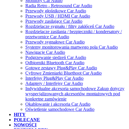
Monitory Car Audio
Radia Retro - Retrosound Car Audio
Przewody głośnikowe Car Audio
Przewody USB / HDMI Car Audio
Przewody zasilające Car Audio
Rozdzielacze sygnału / filtry zakłóceń Car Audio
Rozdzielacze zasilania / bezpieczniki / kondersatory /
przetwornice Car Audio
Przewody sygnałowe Car Audio
Systemy monitorowania martwego pola Car Audio
Nawigacje Car Audio
Podgrzewanie siedzeń Car Audio
Odbiorniki Bluetooth Car Audio
Gotowe zestawy Plug&Play Car Audio
Cyfrowe Zmieniarki Bluethoot Car Audio
Interfejsy Plug&Play Car Audio
Adaptery / Interfejsy Car Audio
Indywidualne akcesoria samochodowe Zakup dotyczy
wyspecjalizowanych akcesoriów montażowych pod
konkretne zamówienie
Okablowanie i akcesoria Car Audio
Oświetlenie samochodowe Car Audio
HITY
POLECANE
NOWOŚCI