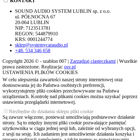
KONTAKT
SOUND AUDIO SYSTEM LUBLIN sp. z o.o.
ul. PÓŁNOCNA 67
20-064 LUBLIN
NIP: 7123513781
REGON: 544879910
KRS: 0001244774
sklep@systemycaraudio.pl
+48. 534 346 658
Copyright 2026 © - szablon 007 |
Zarządzaj ciasteczkami
| Wszelkie
prawa zastrzeżone. Realizacja:
osv.pl
USTAWIENIA PLIKÓW COOKIES
W celu ulepszenia zawartości naszej strony internetowej oraz
dostosowania jej do Państwa osobistych preferencji,
wykorzystujemy pliki cookies przechowywane na Państwa
urządzeniach. Kontrolę nad plikami cookies można uzyskać poprzez
ustawienia przeglądarki internetowej.
Niezbędne do działania sklepu pliki cookie
Są zawsze włączone, ponieważ umożliwiają podstawowe działanie
strony. Są to między innymi pliki cookie pozwalające pamiętać
użytkownika w ciągu jednej sesji lub, zależnie od wybranych opcji,
z sesji na sesję. Ich zadaniem jest umożliwienie działania koszyka i
procesu realizacji zamówienia, a także pomoc w rozwiązywaniu