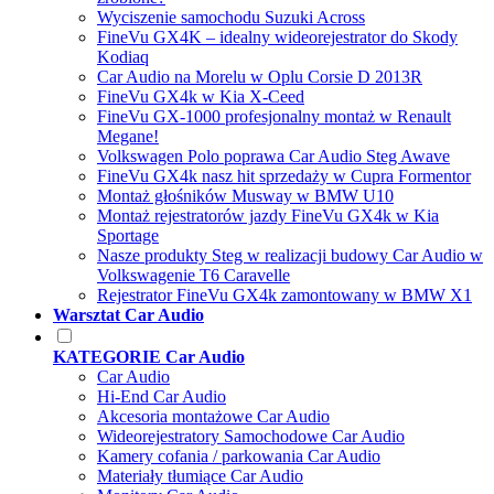
Wyciszenie samochodu Suzuki Across
FineVu GX4K – idealny wideorejestrator do Skody
Kodiaq
Car Audio na Morelu w Oplu Corsie D 2013R
FineVu GX4k w Kia X-Ceed
FineVu GX-1000 profesjonalny montaż w Renault
Megane!
Volkswagen Polo poprawa Car Audio Steg Awave
FineVu GX4k nasz hit sprzedaży w Cupra Formentor
Montaż głośników Musway w BMW U10
Montaż rejestratorów jazdy FineVu GX4k w Kia
Sportage
Nasze produkty Steg w realizacji budowy Car Audio w
Volkswagenie T6 Caravelle
Rejestrator FineVu GX4k zamontowany w BMW X1
Warsztat Car Audio
KATEGORIE Car Audio
Car Audio
Hi-End Car Audio
Akcesoria montażowe Car Audio
Wideorejestratory Samochodowe Car Audio
Kamery cofania / parkowania Car Audio
Materiały tłumiące Car Audio