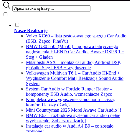
Nasze Realizacje
Volvo XC60 – lista zastosowanego sprzętu Car Audio
(ESB, Zapco, FineVu)
BMW G30 550i (M550i) – poprawa fabrycznego
nagłośnienia HI-END Car Audio | Awave DSP 8.1 +
Steg + Gladen
Mitsubishi ASX – montaż car audio, Android DSP,
głośniki Steg i ESB + wygłuszenie
Volkswagen Multivan T6.1 – Car Audio Hi-End +
Wygłuszenie Comfort Mat | Realizacja Sound Audio
System
System Car Audio w Fordzie Ranger Raptor –
komponenty ESB Audio, wzmacniacze Zapco
Kompleksowe wygłuszenie samochodu – cisza,
komfort i lepszy dźwięk
Mini Countryman 2025 Morel Awave Car Audio !!
BMW E63 – rozbudowa systemu car audio i pełne
wygłuszenie [Zobacz realizację]
Instalacja car audio w Audi A4 B9 – co zostało
zrobione?