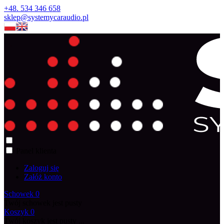
+48. 534 346 658
sklep@systemycaraudio.pl
Panel klienta
Zaloguj się
Załóż konto
Schowek
0
Twój schowek jest pusty
Koszyk
0
Twój koszyk jest pusty ...