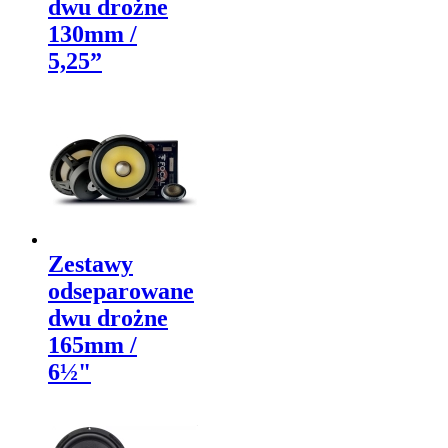
dwu drożne
130mm /
5,25”
Zestawy
odseparowane
dwu drożne
165mm /
6½"