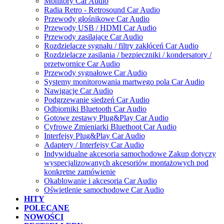
Monitory Car Audio
Radia Retro - Retrosound Car Audio
Przewody głośnikowe Car Audio
Przewody USB / HDMI Car Audio
Przewody zasilające Car Audio
Rozdzielacze sygnału / filtry zakłóceń Car Audio
Rozdzielacze zasilania / bezpieczniki / kondersatory /
przetwornice Car Audio
Przewody sygnałowe Car Audio
Systemy monitorowania martwego pola Car Audio
Nawigacje Car Audio
Podgrzewanie siedzeń Car Audio
Odbiorniki Bluetooth Car Audio
Gotowe zestawy Plug&Play Car Audio
Cyfrowe Zmieniarki Bluethoot Car Audio
Interfejsy Plug&Play Car Audio
Adaptery / Interfejsy Car Audio
Indywidualne akcesoria samochodowe Zakup dotyczy
wyspecjalizowanych akcesoriów montażowych pod
konkretne zamówienie
Okablowanie i akcesoria Car Audio
Oświetlenie samochodowe Car Audio
HITY
POLECANE
NOWOŚCI