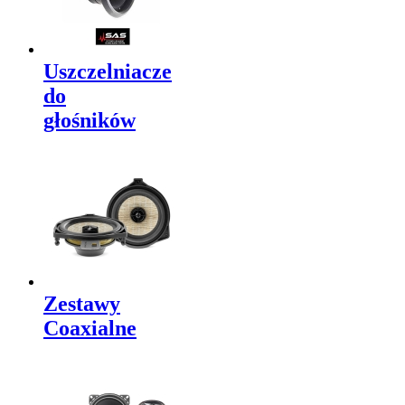
Uszczelniacze
do
głośników
Zestawy
Coaxialne