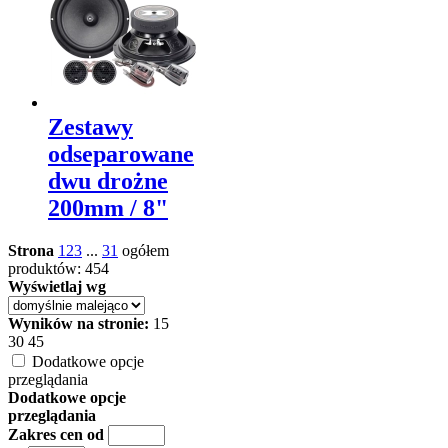
Zestawy
odseparowane
dwu drożne
200mm / 8"
Strona
1
2
3
...
31
ogółem
produktów: 454
Wyświetlaj wg
Wyników na stronie:
15
30
45
Dodatkowe opcje
przeglądania
Dodatkowe opcje
przeglądania
Zakres cen od