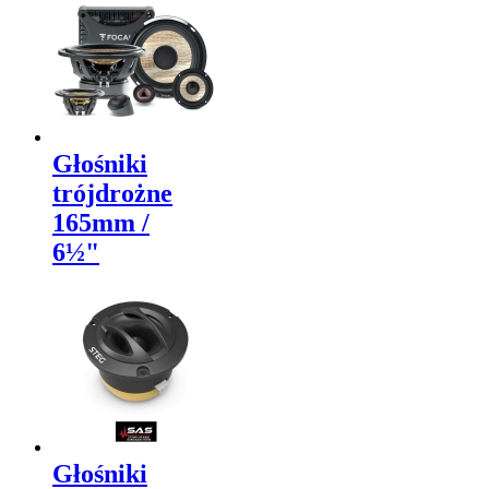
Głośniki
trójdrożne
165mm /
6½"
Głośniki