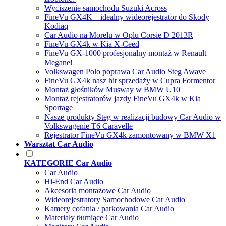
Wyciszenie samochodu Suzuki Across
FineVu GX4K – idealny wideorejestrator do Skody
Kodiaq
Car Audio na Morelu w Oplu Corsie D 2013R
FineVu GX4k w Kia X-Ceed
FineVu GX-1000 profesjonalny montaż w Renault
Megane!
Volkswagen Polo poprawa Car Audio Steg Awave
FineVu GX4k nasz hit sprzedaży w Cupra Formentor
Montaż głośników Musway w BMW U10
Montaż rejestratorów jazdy FineVu GX4k w Kia
Sportage
Nasze produkty Steg w realizacji budowy Car Audio w
Volkswagenie T6 Caravelle
Rejestrator FineVu GX4k zamontowany w BMW X1
Warsztat Car Audio
KATEGORIE Car Audio
Car Audio
Hi-End Car Audio
Akcesoria montażowe Car Audio
Wideorejestratory Samochodowe Car Audio
Kamery cofania / parkowania Car Audio
Materiały tłumiące Car Audio