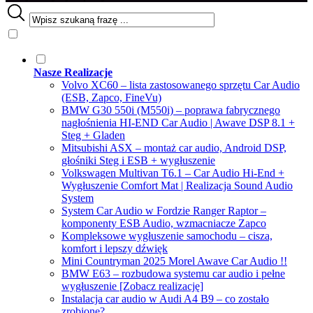
Nasze Realizacje
Volvo XC60 – lista zastosowanego sprzętu Car Audio
(ESB, Zapco, FineVu)
BMW G30 550i (M550i) – poprawa fabrycznego
nagłośnienia HI-END Car Audio | Awave DSP 8.1 +
Steg + Gladen
Mitsubishi ASX – montaż car audio, Android DSP,
głośniki Steg i ESB + wygłuszenie
Volkswagen Multivan T6.1 – Car Audio Hi-End +
Wygłuszenie Comfort Mat | Realizacja Sound Audio
System
System Car Audio w Fordzie Ranger Raptor –
komponenty ESB Audio, wzmacniacze Zapco
Kompleksowe wygłuszenie samochodu – cisza,
komfort i lepszy dźwięk
Mini Countryman 2025 Morel Awave Car Audio !!
BMW E63 – rozbudowa systemu car audio i pełne
wygłuszenie [Zobacz realizację]
Instalacja car audio w Audi A4 B9 – co zostało
zrobione?