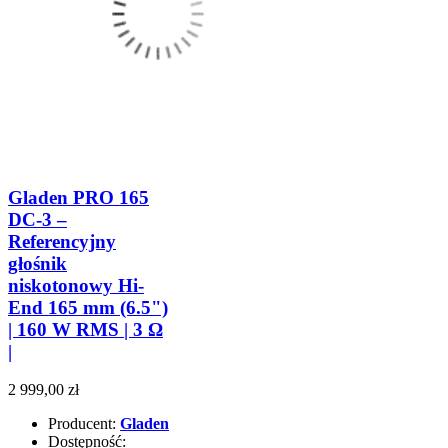
Gladen PRO 165
DC-3 –
Referencyjny
głośnik
niskotonowy Hi-
End 165 mm (6.5")
| 160 W RMS | 3 Ω
|
2 999,00 zł
Producent:
Gladen
Dostępność: