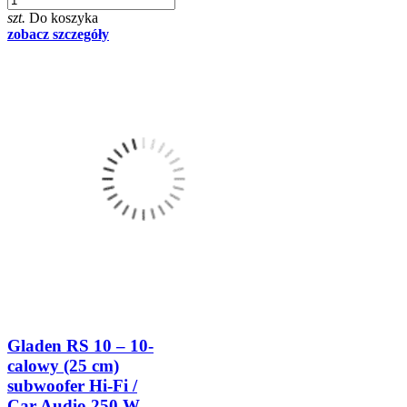
szt.
Do koszyka
zobacz szczegóły
Gladen RS 10 – 10-
calowy (25 cm)
subwoofer Hi-Fi /
Car Audio 250 W