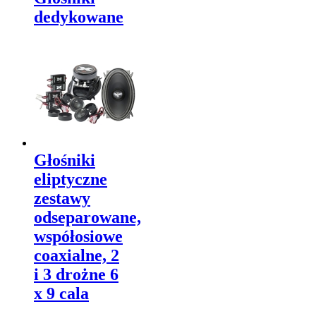
dedykowane
Głośniki
eliptyczne
zestawy
odseparowane,
współosiowe
coaxialne, 2
i 3 drożne 6
x 9 cala