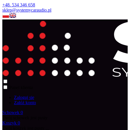
+48. 534 346 658
sklep@systemycaraudio.pl
Panel klienta
Zaloguj się
Załóż konto
Schowek
0
Twój schowek jest pusty
Koszyk
0
Twój koszyk jest pusty ...