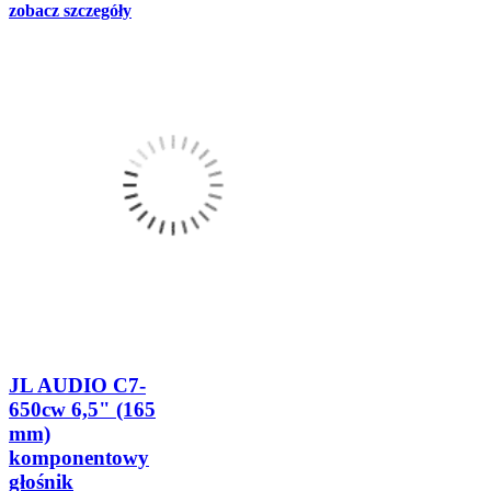
zobacz szczegóły
JL AUDIO C7-
650cw 6,5" (165
mm)
komponentowy
głośnik