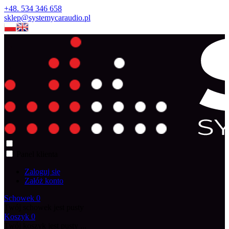
+48. 534 346 658
sklep@systemycaraudio.pl
Panel klienta
Zaloguj się
Załóż konto
Schowek
0
Twój schowek jest pusty
Koszyk
0
Twój koszyk jest pusty ...