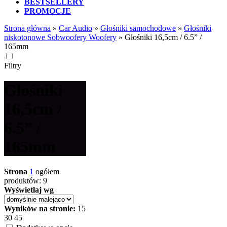
BESTSELLERY
PROMOCJE
Strona główna
»
Car Audio
»
Głośniki samochodowe
»
Głośniki
niskotonowe Sobwoofery Woofery
»
Głośniki 16,5cm / 6.5” /
165mm
Filtry
Głośniki
16,5cm /
6.5” /
165mm
Strona
1
ogółem
produktów: 9
Wyświetlaj wg
Wyników na stronie:
15
30
45