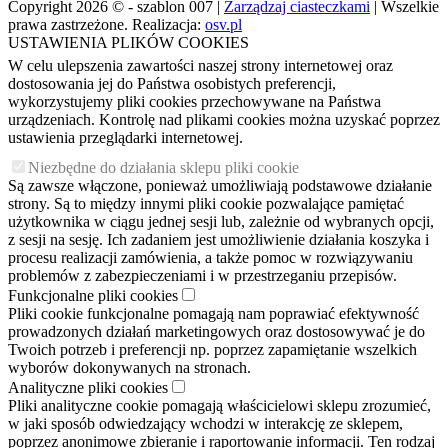
Copyright 2026 © - szablon 007 |
Zarządzaj ciasteczkami
| Wszelkie
prawa zastrzeżone. Realizacja:
osv.pl
USTAWIENIA PLIKÓW COOKIES
W celu ulepszenia zawartości naszej strony internetowej oraz
dostosowania jej do Państwa osobistych preferencji,
wykorzystujemy pliki cookies przechowywane na Państwa
urządzeniach. Kontrolę nad plikami cookies można uzyskać poprzez
ustawienia przeglądarki internetowej.
Niezbędne do działania sklepu pliki cookie
Są zawsze włączone, ponieważ umożliwiają podstawowe działanie
strony. Są to między innymi pliki cookie pozwalające pamiętać
użytkownika w ciągu jednej sesji lub, zależnie od wybranych opcji,
z sesji na sesję. Ich zadaniem jest umożliwienie działania koszyka i
procesu realizacji zamówienia, a także pomoc w rozwiązywaniu
problemów z zabezpieczeniami i w przestrzeganiu przepisów.
Funkcjonalne pliki cookies
Pliki cookie funkcjonalne pomagają nam poprawiać efektywność
prowadzonych działań marketingowych oraz dostosowywać je do
Twoich potrzeb i preferencji np. poprzez zapamiętanie wszelkich
wyborów dokonywanych na stronach.
Analityczne pliki cookies
Pliki analityczne cookie pomagają właścicielowi sklepu zrozumieć,
w jaki sposób odwiedzający wchodzi w interakcję ze sklepem,
poprzez anonimowe zbieranie i raportowanie informacji. Ten rodzaj