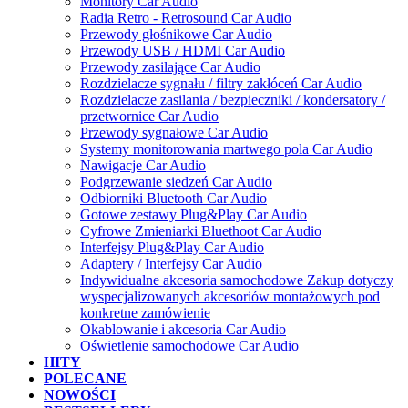
Monitory Car Audio
Radia Retro - Retrosound Car Audio
Przewody głośnikowe Car Audio
Przewody USB / HDMI Car Audio
Przewody zasilające Car Audio
Rozdzielacze sygnału / filtry zakłóceń Car Audio
Rozdzielacze zasilania / bezpieczniki / kondersatory /
przetwornice Car Audio
Przewody sygnałowe Car Audio
Systemy monitorowania martwego pola Car Audio
Nawigacje Car Audio
Podgrzewanie siedzeń Car Audio
Odbiorniki Bluetooth Car Audio
Gotowe zestawy Plug&Play Car Audio
Cyfrowe Zmieniarki Bluethoot Car Audio
Interfejsy Plug&Play Car Audio
Adaptery / Interfejsy Car Audio
Indywidualne akcesoria samochodowe Zakup dotyczy
wyspecjalizowanych akcesoriów montażowych pod
konkretne zamówienie
Okablowanie i akcesoria Car Audio
Oświetlenie samochodowe Car Audio
HITY
POLECANE
NOWOŚCI