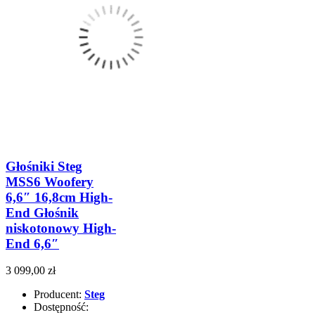
Głośniki Steg
MSS6 Woofery
6,6″ 16,8cm High-
End Głośnik
niskotonowy High-
End 6,6″
3 099,00 zł
Producent:
Steg
Dostępność: