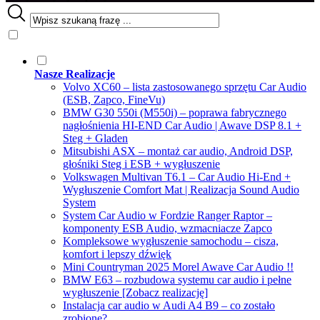
Nasze Realizacje
Volvo XC60 – lista zastosowanego sprzętu Car Audio
(ESB, Zapco, FineVu)
BMW G30 550i (M550i) – poprawa fabrycznego
nagłośnienia HI-END Car Audio | Awave DSP 8.1 +
Steg + Gladen
Mitsubishi ASX – montaż car audio, Android DSP,
głośniki Steg i ESB + wygłuszenie
Volkswagen Multivan T6.1 – Car Audio Hi-End +
Wygłuszenie Comfort Mat | Realizacja Sound Audio
System
System Car Audio w Fordzie Ranger Raptor –
komponenty ESB Audio, wzmacniacze Zapco
Kompleksowe wygłuszenie samochodu – cisza,
komfort i lepszy dźwięk
Mini Countryman 2025 Morel Awave Car Audio !!
BMW E63 – rozbudowa systemu car audio i pełne
wygłuszenie [Zobacz realizację]
Instalacja car audio w Audi A4 B9 – co zostało
zrobione?