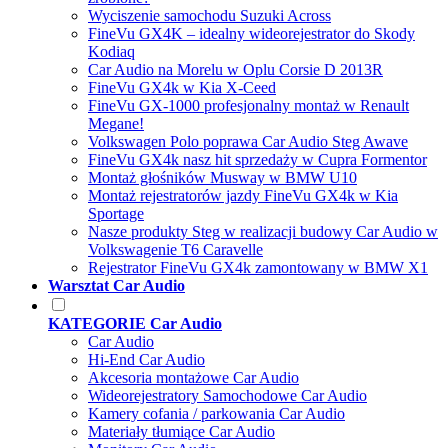
Wyciszenie samochodu Suzuki Across
FineVu GX4K – idealny wideorejestrator do Skody
Kodiaq
Car Audio na Morelu w Oplu Corsie D 2013R
FineVu GX4k w Kia X-Ceed
FineVu GX-1000 profesjonalny montaż w Renault
Megane!
Volkswagen Polo poprawa Car Audio Steg Awave
FineVu GX4k nasz hit sprzedaży w Cupra Formentor
Montaż głośników Musway w BMW U10
Montaż rejestratorów jazdy FineVu GX4k w Kia
Sportage
Nasze produkty Steg w realizacji budowy Car Audio w
Volkswagenie T6 Caravelle
Rejestrator FineVu GX4k zamontowany w BMW X1
Warsztat Car Audio
KATEGORIE Car Audio
Car Audio
Hi-End Car Audio
Akcesoria montażowe Car Audio
Wideorejestratory Samochodowe Car Audio
Kamery cofania / parkowania Car Audio
Materiały tłumiące Car Audio