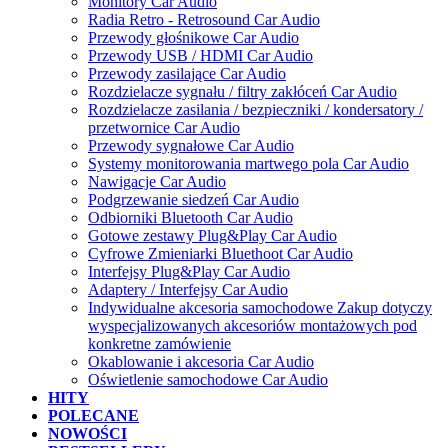
Monitory Car Audio
Radia Retro - Retrosound Car Audio
Przewody głośnikowe Car Audio
Przewody USB / HDMI Car Audio
Przewody zasilające Car Audio
Rozdzielacze sygnału / filtry zakłóceń Car Audio
Rozdzielacze zasilania / bezpieczniki / kondersatory /
przetwornice Car Audio
Przewody sygnałowe Car Audio
Systemy monitorowania martwego pola Car Audio
Nawigacje Car Audio
Podgrzewanie siedzeń Car Audio
Odbiorniki Bluetooth Car Audio
Gotowe zestawy Plug&Play Car Audio
Cyfrowe Zmieniarki Bluethoot Car Audio
Interfejsy Plug&Play Car Audio
Adaptery / Interfejsy Car Audio
Indywidualne akcesoria samochodowe Zakup dotyczy
wyspecjalizowanych akcesoriów montażowych pod
konkretne zamówienie
Okablowanie i akcesoria Car Audio
Oświetlenie samochodowe Car Audio
HITY
POLECANE
NOWOŚCI