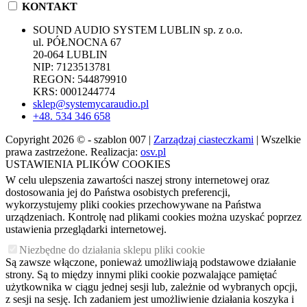
KONTAKT
SOUND AUDIO SYSTEM LUBLIN sp. z o.o.
ul. PÓŁNOCNA 67
20-064 LUBLIN
NIP: 7123513781
REGON: 544879910
KRS: 0001244774
sklep@systemycaraudio.pl
+48. 534 346 658
Copyright 2026 © - szablon 007 |
Zarządzaj ciasteczkami
| Wszelkie
prawa zastrzeżone. Realizacja:
osv.pl
USTAWIENIA PLIKÓW COOKIES
W celu ulepszenia zawartości naszej strony internetowej oraz
dostosowania jej do Państwa osobistych preferencji,
wykorzystujemy pliki cookies przechowywane na Państwa
urządzeniach. Kontrolę nad plikami cookies można uzyskać poprzez
ustawienia przeglądarki internetowej.
Niezbędne do działania sklepu pliki cookie
Są zawsze włączone, ponieważ umożliwiają podstawowe działanie
strony. Są to między innymi pliki cookie pozwalające pamiętać
użytkownika w ciągu jednej sesji lub, zależnie od wybranych opcji,
z sesji na sesję. Ich zadaniem jest umożliwienie działania koszyka i