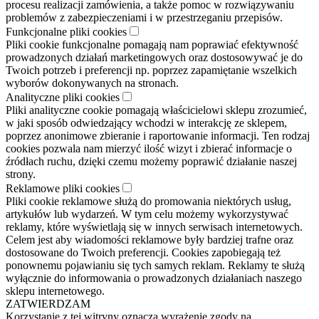
procesu realizacji zamówienia, a także pomoc w rozwiązywaniu
problemów z zabezpieczeniami i w przestrzeganiu przepisów.
Funkcjonalne pliki cookies
Pliki cookie funkcjonalne pomagają nam poprawiać efektywność
prowadzonych działań marketingowych oraz dostosowywać je do
Twoich potrzeb i preferencji np. poprzez zapamiętanie wszelkich
wyborów dokonywanych na stronach.
Analityczne pliki cookies
Pliki analityczne cookie pomagają właścicielowi sklepu zrozumieć,
w jaki sposób odwiedzający wchodzi w interakcję ze sklepem,
poprzez anonimowe zbieranie i raportowanie informacji. Ten rodzaj
cookies pozwala nam mierzyć ilość wizyt i zbierać informacje o
źródłach ruchu, dzięki czemu możemy poprawić działanie naszej
strony.
Reklamowe pliki cookies
Pliki cookie reklamowe służą do promowania niektórych usług,
artykułów lub wydarzeń. W tym celu możemy wykorzystywać
reklamy, które wyświetlają się w innych serwisach internetowych.
Celem jest aby wiadomości reklamowe były bardziej trafne oraz
dostosowane do Twoich preferencji. Cookies zapobiegają też
ponownemu pojawianiu się tych samych reklam. Reklamy te służą
wyłącznie do informowania o prowadzonych działaniach naszego
sklepu internetowego.
ZATWIERDZAM
Korzystanie z tej witryny oznacza wyrażenie zgody na