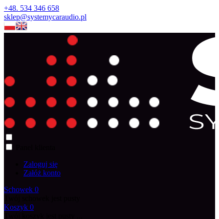
+48. 534 346 658
sklep@systemycaraudio.pl
Panel klienta
Zaloguj się
Załóż konto
Schowek
0
Twój schowek jest pusty
Koszyk
0
Twój koszyk jest pusty ...