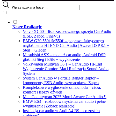
Nasze Realizacje
Volvo XC60 – lista zastosowanego sprzętu Car Audio
(ESB, Zapco, FineVu)
BMW G30 550i (M550i) – poprawa fabrycznego
nagłośnienia HI-END Car Audio | Awave DSP 8.1 +
Steg + Gladen
Mitsubishi ASX – montaż car audio, Android DSP,
głośniki Steg i ESB + wygłuszenie
Volkswagen Multivan T6.1 – Car Audio Hi-End +
Wygłuszenie Comfort Mat | Realizacja Sound Audio
System
System Car Audio w Fordzie Ranger Raptor –
komponenty ESB Audio, wzmacniacze Zapco
Kompleksowe wygłuszenie samochodu – cisza,
komfort i lepszy dźwięk
Mini Countryman 2025 Morel Awave Car Audio !!
BMW E63 – rozbudowa systemu car audio i pełne
wygłuszenie [Zobacz realizację]
Instalacja car audio w Audi A4 B9 – co zostało
zrobione?