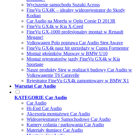
Wyciszenie samochodu Suzuki Across
FineVu GX4K – idealny wideorejestrator do Skody
Kodiaq
Car Audio na Morelu w Oplu Corsie D 2013R
FineVu GX4k w Kia X-Ceed
FineVu GX-1000 profesjonalny montaż w Renault
Megane!
Volkswagen Polo poprawa Car Audio Steg Awave
FineVu GX4k nasz hit sprzedaży w Cupra Formentor
Montaż głośników Musway w BMW U10
Montaż rejestratorów jazdy FineVu GX4k w Kia
Sportage
Nasze produkty Steg w realizacji budowy Car Audio w
Volkswagenie T6 Caravelle
Rejestrator FineVu GX4k zamontowany w BMW X1
Warsztat Car Audio
KATEGORIE Car Audio
Car Audio
Hi-End Car Audio
Akcesoria montażowe Car Audio
Wideorejestratory Samochodowe Car Audio
Kamery cofania / parkowania Car Audio
Materiały tłumiące Car Audio