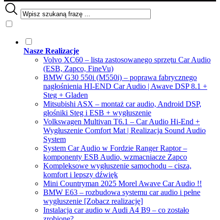
Nasze Realizacje
Volvo XC60 – lista zastosowanego sprzętu Car Audio
(ESB, Zapco, FineVu)
BMW G30 550i (M550i) – poprawa fabrycznego
nagłośnienia HI-END Car Audio | Awave DSP 8.1 +
Steg + Gladen
Mitsubishi ASX – montaż car audio, Android DSP,
głośniki Steg i ESB + wygłuszenie
Volkswagen Multivan T6.1 – Car Audio Hi-End +
Wygłuszenie Comfort Mat | Realizacja Sound Audio
System
System Car Audio w Fordzie Ranger Raptor –
komponenty ESB Audio, wzmacniacze Zapco
Kompleksowe wygłuszenie samochodu – cisza,
komfort i lepszy dźwięk
Mini Countryman 2025 Morel Awave Car Audio !!
BMW E63 – rozbudowa systemu car audio i pełne
wygłuszenie [Zobacz realizację]
Instalacja car audio w Audi A4 B9 – co zostało
zrobione?