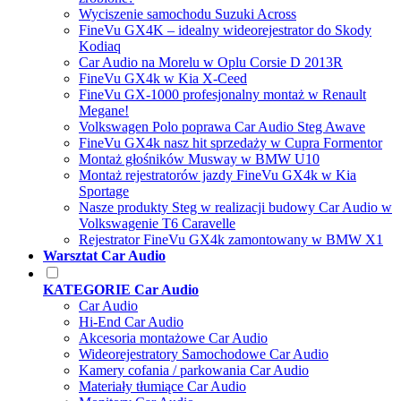
Wyciszenie samochodu Suzuki Across
FineVu GX4K – idealny wideorejestrator do Skody
Kodiaq
Car Audio na Morelu w Oplu Corsie D 2013R
FineVu GX4k w Kia X-Ceed
FineVu GX-1000 profesjonalny montaż w Renault
Megane!
Volkswagen Polo poprawa Car Audio Steg Awave
FineVu GX4k nasz hit sprzedaży w Cupra Formentor
Montaż głośników Musway w BMW U10
Montaż rejestratorów jazdy FineVu GX4k w Kia
Sportage
Nasze produkty Steg w realizacji budowy Car Audio w
Volkswagenie T6 Caravelle
Rejestrator FineVu GX4k zamontowany w BMW X1
Warsztat Car Audio
KATEGORIE Car Audio
Car Audio
Hi-End Car Audio
Akcesoria montażowe Car Audio
Wideorejestratory Samochodowe Car Audio
Kamery cofania / parkowania Car Audio
Materiały tłumiące Car Audio