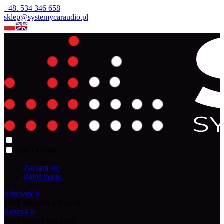
+48. 534 346 658
sklep@systemycaraudio.pl
Panel klienta
Zaloguj się
Załóż konto
Schowek
0
Twój schowek jest pusty
Koszyk
0
Twój koszyk jest pusty ...