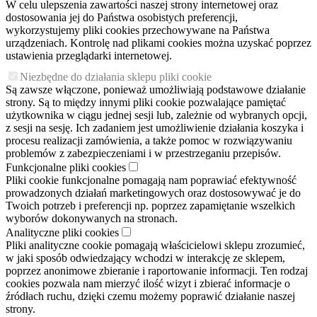
W celu ulepszenia zawartości naszej strony internetowej oraz
dostosowania jej do Państwa osobistych preferencji,
wykorzystujemy pliki cookies przechowywane na Państwa
urządzeniach. Kontrolę nad plikami cookies można uzyskać poprzez
ustawienia przeglądarki internetowej.
Niezbędne do działania sklepu pliki cookie
Są zawsze włączone, ponieważ umożliwiają podstawowe działanie
strony. Są to między innymi pliki cookie pozwalające pamiętać
użytkownika w ciągu jednej sesji lub, zależnie od wybranych opcji,
z sesji na sesję. Ich zadaniem jest umożliwienie działania koszyka i
procesu realizacji zamówienia, a także pomoc w rozwiązywaniu
problemów z zabezpieczeniami i w przestrzeganiu przepisów.
Funkcjonalne pliki cookies
Pliki cookie funkcjonalne pomagają nam poprawiać efektywność
prowadzonych działań marketingowych oraz dostosowywać je do
Twoich potrzeb i preferencji np. poprzez zapamiętanie wszelkich
wyborów dokonywanych na stronach.
Analityczne pliki cookies
Pliki analityczne cookie pomagają właścicielowi sklepu zrozumieć,
w jaki sposób odwiedzający wchodzi w interakcję ze sklepem,
poprzez anonimowe zbieranie i raportowanie informacji. Ten rodzaj
cookies pozwala nam mierzyć ilość wizyt i zbierać informacje o
źródłach ruchu, dzięki czemu możemy poprawić działanie naszej
strony.