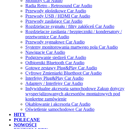
Monitory Car Audio
Radia Retro - Retrosound Car Audio
Przewody głośnikowe Car Audio
Przewody USB / HDMI Car Audio
Przewody zasilające Car Audio
Rozdzielacze sygnału / filtry zakłóceń Car Audio
Rozdzielacze zasilania / bezpieczniki / kondersatory /
przetwornice Car Audio
Przewody sygnałowe Car Audio
Systemy monitorowania martwego pola Car Audio
Nawigacje Car Audio
Podgrzewanie siedzeń Car Audio
Odbiorniki Bluetooth Car Audio
Gotowe zestawy Plug&Play Car Audio
Cyfrowe Zmieniarki Bluethoot Car Audio
Interfejsy Plug&Play Car Audio
Adaptery / Interfejsy Car Audio
Indywidualne akcesoria samochodowe Zakup dotyczy
wyspecjalizowanych akcesoriów montażowych pod
konkretne zamówienie
Okablowanie i akcesoria Car Audio
Oświetlenie samochodowe Car Audio
HITY
POLECANE
NOWOŚCI