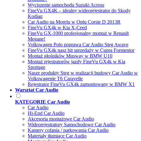
Wyciszenie samochodu Suzuki Across
FineVu GX4K – idealny wideorejestrator do Skody
Kodiaq
Car Audio na Morelu w Oplu Corsie D 2013R
FineVu GX4k w Kia X-Ceed
FineVu GX-1000 profesjonalny montaż w Renault
Megane!
Volkswagen Polo poprawa Car Audio Steg Awave
FineVu GX4k nasz hit sprzedaży w Cupra Formentor
Montaż głośników Musway w BMW U10
Montaż rejestratorów jazdy FineVu GX4k w Kia
Sportage
Nasze produkty Steg w realizacji budowy Car Audio w
Volkswagenie T6 Caravelle
Rejestrator FineVu GX4k zamontowany w BMW X1
Warsztat Car Audio
KATEGORIE Car Audio
Car Audio
Hi-End Car Audio
Akcesoria montażowe Car Audio
Wideorejestratory Samochodowe Car Audio
Kamery cofania / parkowania Car Audio
Materiały tłumiące Car Audio