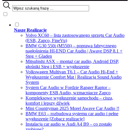
Nasze Realizacje
Volvo XC60 – lista zastosowanego sprzętu Car Audio
(ESB, Zapco, FineVu)
BMW G30 550i (M550i) – poprawa fabrycznego
nagłośnienia HI-END Car Audio | Awave DSP 8.1 +
Steg + Gladen
Mitsubishi ASX – montaż car audio, Android DSP,
głośniki Steg i ESB + wygłuszenie
Volkswagen Multivan T6.1 – Car Audio Hi-End +
Wygłuszenie Comfort Mat | Realizacja Sound Audio
System
System Car Audio w Fordzie Ranger Raptor –
komponenty ESB Audio, wzmacniacze Zapco
Kompleksowe wygłuszenie samochodu – cisza,
komfort i lepszy dźwięk
Mini Countryman 2025 Morel Awave Car Audio !!
BMW E63 – rozbudowa systemu car audio i pełne
wygłuszenie [Zobacz realizację]
Instalacja car audio w Audi A4 B9 – co zostało
zrobione?