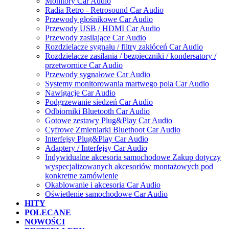
Monitory Car Audio
Radia Retro - Retrosound Car Audio
Przewody głośnikowe Car Audio
Przewody USB / HDMI Car Audio
Przewody zasilające Car Audio
Rozdzielacze sygnału / filtry zakłóceń Car Audio
Rozdzielacze zasilania / bezpieczniki / kondersatory /
przetwornice Car Audio
Przewody sygnałowe Car Audio
Systemy monitorowania martwego pola Car Audio
Nawigacje Car Audio
Podgrzewanie siedzeń Car Audio
Odbiorniki Bluetooth Car Audio
Gotowe zestawy Plug&Play Car Audio
Cyfrowe Zmieniarki Bluethoot Car Audio
Interfejsy Plug&Play Car Audio
Adaptery / Interfejsy Car Audio
Indywidualne akcesoria samochodowe Zakup dotyczy
wyspecjalizowanych akcesoriów montażowych pod
konkretne zamówienie
Okablowanie i akcesoria Car Audio
Oświetlenie samochodowe Car Audio
HITY
POLECANE
NOWOŚCI