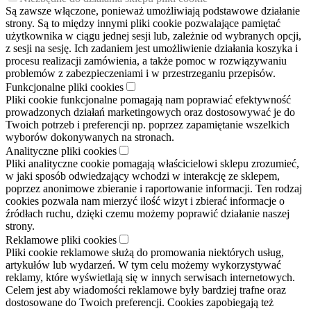
Są zawsze włączone, ponieważ umożliwiają podstawowe działanie
strony. Są to między innymi pliki cookie pozwalające pamiętać
użytkownika w ciągu jednej sesji lub, zależnie od wybranych opcji,
z sesji na sesję. Ich zadaniem jest umożliwienie działania koszyka i
procesu realizacji zamówienia, a także pomoc w rozwiązywaniu
problemów z zabezpieczeniami i w przestrzeganiu przepisów.
Funkcjonalne pliki cookies
Pliki cookie funkcjonalne pomagają nam poprawiać efektywność
prowadzonych działań marketingowych oraz dostosowywać je do
Twoich potrzeb i preferencji np. poprzez zapamiętanie wszelkich
wyborów dokonywanych na stronach.
Analityczne pliki cookies
Pliki analityczne cookie pomagają właścicielowi sklepu zrozumieć,
w jaki sposób odwiedzający wchodzi w interakcję ze sklepem,
poprzez anonimowe zbieranie i raportowanie informacji. Ten rodzaj
cookies pozwala nam mierzyć ilość wizyt i zbierać informacje o
źródłach ruchu, dzięki czemu możemy poprawić działanie naszej
strony.
Reklamowe pliki cookies
Pliki cookie reklamowe służą do promowania niektórych usług,
artykułów lub wydarzeń. W tym celu możemy wykorzystywać
reklamy, które wyświetlają się w innych serwisach internetowych.
Celem jest aby wiadomości reklamowe były bardziej trafne oraz
dostosowane do Twoich preferencji. Cookies zapobiegają też