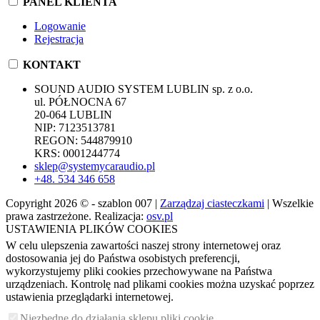
PANEL KLIENTA
Logowanie
Rejestracja
KONTAKT
SOUND AUDIO SYSTEM LUBLIN sp. z o.o.
ul. PÓŁNOCNA 67
20-064 LUBLIN
NIP: 7123513781
REGON: 544879910
KRS: 0001244774
sklep@systemycaraudio.pl
+48. 534 346 658
Copyright 2026 © - szablon 007 |
Zarządzaj ciasteczkami
| Wszelkie
prawa zastrzeżone. Realizacja:
osv.pl
USTAWIENIA PLIKÓW COOKIES
W celu ulepszenia zawartości naszej strony internetowej oraz
dostosowania jej do Państwa osobistych preferencji,
wykorzystujemy pliki cookies przechowywane na Państwa
urządzeniach. Kontrolę nad plikami cookies można uzyskać poprzez
ustawienia przeglądarki internetowej.
Niezbędne do działania sklepu pliki cookie