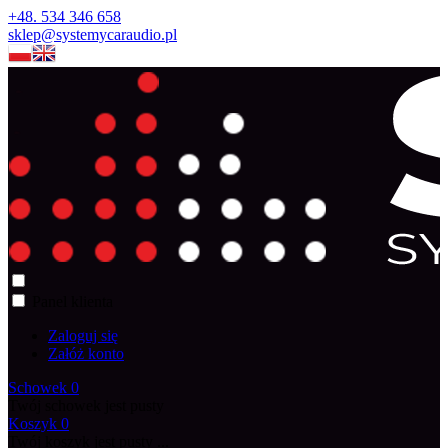
+48. 534 346 658
sklep@systemycaraudio.pl
Panel klienta
Zaloguj się
Załóż konto
Schowek
0
Twój schowek jest pusty
Koszyk
0
Twój koszyk jest pusty ...