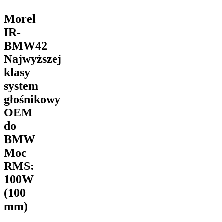
Morel
IR-
BMW42
Najwyższej
klasy
system
głośnikowy
OEM
do
BMW
Moc
RMS:
100W
(100
mm)