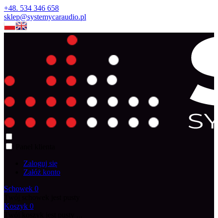
+48. 534 346 658
sklep@systemycaraudio.pl
Panel klienta
Zaloguj się
Załóż konto
Schowek
0
Twój schowek jest pusty
Koszyk
0
Twój koszyk jest pusty ...