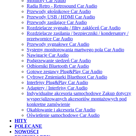
Monitory Car Audio
Radia Retro - Retrosound Car Audio
Przewody głośnikowe Car Audio
Przewody USB / HDMI Car Audio
Przewody zasilające Car Audio
Rozdzielacze sygnału / filtry zakłóceń Car Audio
Rozdzielacze zasilania / bezpieczniki / kondersatory /
przetwornice Car Audio
Przewody sygnałowe Car Audio
Systemy monitorowania martwego pola Car Audio
Nawigacje Car Audio
Podgrzewanie siedzeń Car Audio
Odbiorniki Bluetooth Car Audio
Gotowe zestawy Plug&Play Car Audio
Cyfrowe Zmieniarki Bluethoot Car Audio
Interfejsy Plug&Play Car Audio
Adaptery / Interfejsy Car Audio
Indywidualne akcesoria samochodowe Zakup dotyczy
wyspecjalizowanych akcesoriów montażowych pod
konkretne zamówienie
Okablowanie i akcesoria Car Audio
Oświetlenie samochodowe Car Audio
HITY
POLECANE
NOWOŚCI