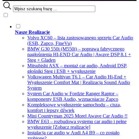
Nasze Realizacje
Volvo XC60 – lista zastosowanego sprzętu Car Audio
(ESB, Zapco, FineVu)
BMW G30 550i (M550i) – poprawa fabrycznego
nagłośnienia HI-END Car Audio | Awave DSP 8.1 +
Steg + Gladen
Mitsubishi ASX – montaż car audio, Android DSP,
głośniki Steg i ESB + wygłuszenie
Volkswagen Multivan T6.1 – Car Audio Hi-End +
Wygłuszenie Comfort Mat | Realizacja Sound Audio
System
System Car Audio w Fordzie Ranger Raptor –
komponenty ESB Audio, wzmacniacze Zapco
Kompleksowe wygłuszenie samochodu – cisza,
komfort i lepszy dźwięk
Mini Countryman 2025 Morel Awave Car Audio !!
BMW E63 – rozbudowa systemu car audio i pełne
wygłuszenie [Zobacz realizację]
Instalacja car audio w Audi A4 B9 – co zostało
zrobione?