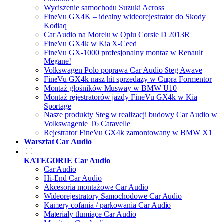
Wyciszenie samochodu Suzuki Across
FineVu GX4K – idealny wideorejestrator do Skody
Kodiaq
Car Audio na Morelu w Oplu Corsie D 2013R
FineVu GX4k w Kia X-Ceed
FineVu GX-1000 profesjonalny montaż w Renault
Megane!
Volkswagen Polo poprawa Car Audio Steg Awave
FineVu GX4k nasz hit sprzedaży w Cupra Formentor
Montaż głośników Musway w BMW U10
Montaż rejestratorów jazdy FineVu GX4k w Kia
Sportage
Nasze produkty Steg w realizacji budowy Car Audio w
Volkswagenie T6 Caravelle
Rejestrator FineVu GX4k zamontowany w BMW X1
Warsztat Car Audio
KATEGORIE Car Audio
Car Audio
Hi-End Car Audio
Akcesoria montażowe Car Audio
Wideorejestratory Samochodowe Car Audio
Kamery cofania / parkowania Car Audio
Materiały tłumiące Car Audio