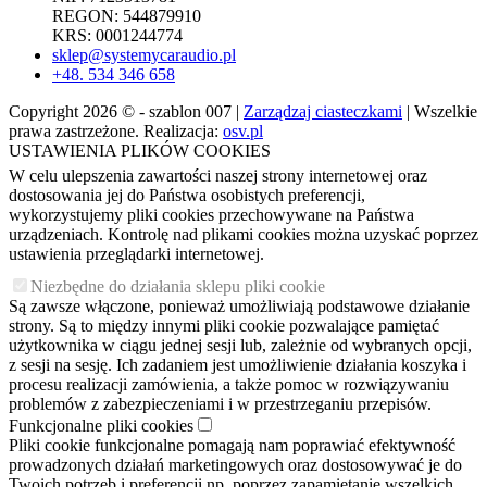
REGON: 544879910
KRS: 0001244774
sklep@systemycaraudio.pl
+48. 534 346 658
Copyright 2026 © - szablon 007 |
Zarządzaj ciasteczkami
| Wszelkie
prawa zastrzeżone. Realizacja:
osv.pl
USTAWIENIA PLIKÓW COOKIES
W celu ulepszenia zawartości naszej strony internetowej oraz
dostosowania jej do Państwa osobistych preferencji,
wykorzystujemy pliki cookies przechowywane na Państwa
urządzeniach. Kontrolę nad plikami cookies można uzyskać poprzez
ustawienia przeglądarki internetowej.
Niezbędne do działania sklepu pliki cookie
Są zawsze włączone, ponieważ umożliwiają podstawowe działanie
strony. Są to między innymi pliki cookie pozwalające pamiętać
użytkownika w ciągu jednej sesji lub, zależnie od wybranych opcji,
z sesji na sesję. Ich zadaniem jest umożliwienie działania koszyka i
procesu realizacji zamówienia, a także pomoc w rozwiązywaniu
problemów z zabezpieczeniami i w przestrzeganiu przepisów.
Funkcjonalne pliki cookies
Pliki cookie funkcjonalne pomagają nam poprawiać efektywność
prowadzonych działań marketingowych oraz dostosowywać je do
Twoich potrzeb i preferencji np. poprzez zapamiętanie wszelkich