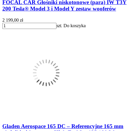
FOCAL CAR Głośniki niskotonowe (para) IW T3Y
200 Tesla® Model 3 i Model Y zestaw wooferów
2 199,00 zł
szt.
Do koszyka
Gladen Aerospace 165 DC – Referencyjne 165 mm