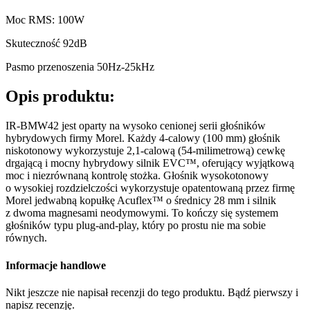
Moc RMS: 100W
Skuteczność 92dB
Pasmo przenoszenia 50Hz-25kHz
Opis produktu:
IR-BMW42 jest oparty na wysoko cenionej serii głośników
hybrydowych firmy Morel. Każdy 4-calowy (100 mm) głośnik
niskotonowy wykorzystuje 2,1-calową (54-milimetrową) cewkę
drgającą i mocny hybrydowy silnik EVC™, oferujący wyjątkową
moc i niezrównaną kontrolę stożka. Głośnik wysokotonowy
o wysokiej rozdzielczości wykorzystuje opatentowaną przez firmę
Morel jedwabną kopułkę Acuflex™ o średnicy 28 mm i silnik
z dwoma magnesami neodymowymi. To kończy się systemem
głośników typu plug-and-play, który po prostu nie ma sobie
równych.
Informacje handlowe
Nikt jeszcze nie napisał recenzji do tego produktu. Bądź pierwszy i
napisz recenzję.