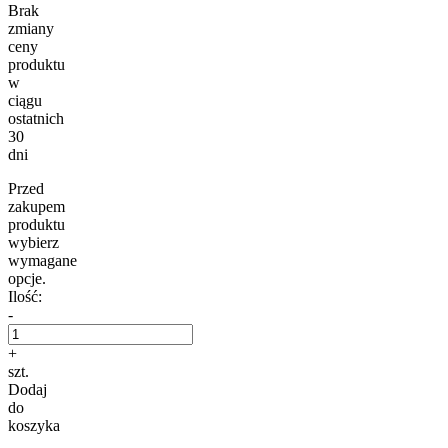
Brak
zmiany
ceny
produktu
w
ciągu
ostatnich
30
dni
Przed
zakupem
produktu
wybierz
wymagane
opcje.
Ilość:
-
+
szt.
Dodaj
do
koszyka