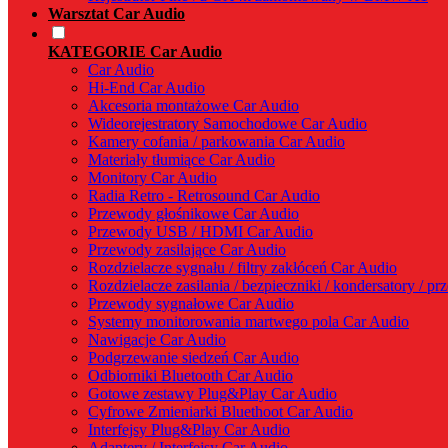
Warsztat Car Audio
KATEGORIE Car Audio
Car Audio
Hi-End Car Audio
Akcesoria montażowe Car Audio
Wideorejestratory Samochodowe Car Audio
Kamery cofania / parkowania Car Audio
Materiały tłumiące Car Audio
Monitory Car Audio
Radia Retro - Retrosound Car Audio
Przewody głośnikowe Car Audio
Przewody USB / HDMI Car Audio
Przewody zasilające Car Audio
Rozdzielacze sygnału / filtry zakłóceń Car Audio
Rozdzielacze zasilania / bezpieczniki / kondersatory / p
Przewody sygnałowe Car Audio
Systemy monitorowania martwego pola Car Audio
Nawigacje Car Audio
Podgrzewanie siedzeń Car Audio
Odbiorniki Bluetooth Car Audio
Gotowe zestawy Plug&Play Car Audio
Cyfrowe Zmieniarki Bluethoot Car Audio
Interfejsy Plug&Play Car Audio
Adaptery / Interfejsy Car Audio