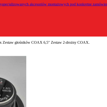
yspecjalizowanych akcesoriów montażowych pod konkretne zamówie
ax Zestaw głośników COAX 6,5″ Zestaw 2-drożny COAX.