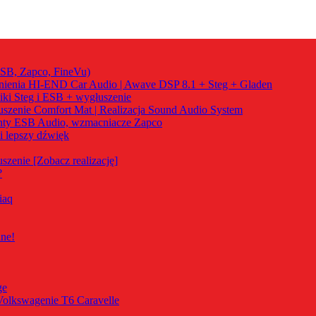
ESB, Zapco, FineVu)
ienia HI-END Car Audio | Awave DSP 8.1 + Steg + Gladen
iki Steg i ESB + wygłuszenie
szenie Comfort Mat | Realizacja Sound Audio System
nty ESB Audio, wzmacniacze Zapco
i lepszy dźwięk
zenie [Zobacz realizację]
?
iaq
ne!
ge
Volkswagenie T6 Caravelle