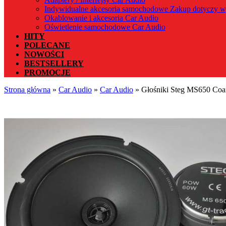
Indywidualne akcesoria samochodowe Zakup dotyczy w
Okablowanie i akcesoria Car Audio
Oświetlenie samochodowe Car Audio
HITY
POLECANE
NOWOŚCI
BESTSELLERY
PROMOCJE
Strona główna
»
Car Audio
»
Car Audio
»
Głośniki Steg MS650 Co