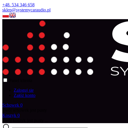
+48. 534 346 658
sklep@systemycaraudio.pl
Panel klienta
Zaloguj się
Załóż konto
Schowek
0
Twój schowek jest pusty
Koszyk
0
Twój koszyk jest pusty ...