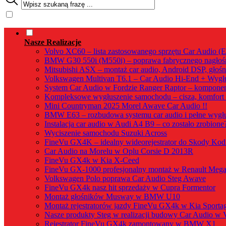
Nasze Realizacje
Volvo XC60 – lista zastosowanego sprzętu Car Audio (
BMW G30 550i (M550i) – poprawa fabrycznego nagłośn
Mitsubishi ASX – montaż car audio, Android DSP, głośn
Volkswagen Multivan T6.1 – Car Audio Hi-End + Wygłu
System Car Audio w Fordzie Ranger Raptor – kompone
Kompleksowe wygłuszenie samochodu – cisza, komfort 
Mini Countryman 2025 Morel Awave Car Audio !!
BMW E63 – rozbudowa systemu car audio i pełne wygłus
Instalacja car audio w Audi A4 B9 – co zostało zrobione
Wyciszenie samochodu Suzuki Across
FineVu GX4K – idealny wideorejestrator do Skody Kod
Car Audio na Morelu w Oplu Corsie D 2013R
FineVu GX4k w Kia X-Ceed
FineVu GX-1000 profesjonalny montaż w Renault Mega
Volkswagen Polo poprawa Car Audio Steg Awave
FineVu GX4k nasz hit sprzedaży w Cupra Formentor
Montaż głośników Musway w BMW U10
Montaż rejestratorów jazdy FineVu GX4k w Kia Sporta
Nasze produkty Steg w realizacji budowy Car Audio w 
Rejestrator FineVu GX4k zamontowany w BMW X1